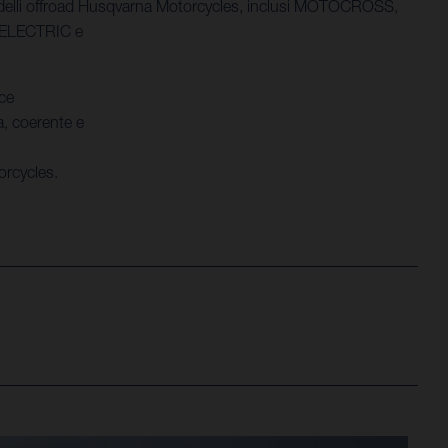
modelli offroad Husqvarna Motorcycles, inclusi MOTOCROSS,
ELECTRIC e
ce
a, coerente e
rcycles.