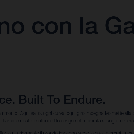
no con la Ga
e. Built To Endure.
rimonio. Ogni salto, ogni curva, ogni giro impegnativo mette alla pr
iamo le nostre motociclette per garantire durata a lungo termine, af
forza ulteriormente il proprio impegno verso la qualità premium c