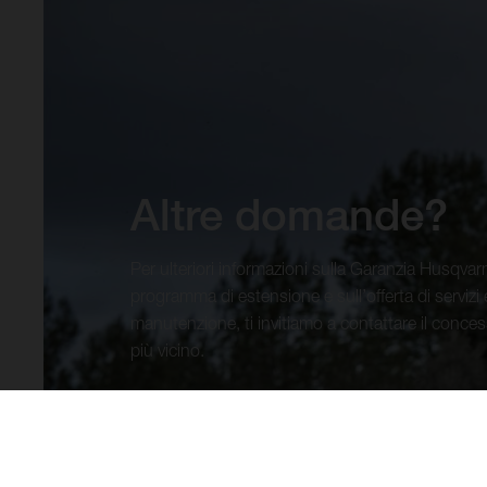
Altre domande?
Per ulteriori informazioni sulla Garanzia Husqvar
programma di estensione e sull’offerta di servizi 
manutenzione, ti invitiamo a contattare il conces
più vicino.