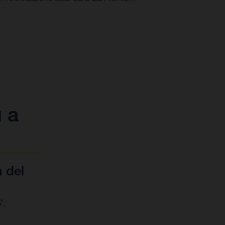
ù a
 del
7,