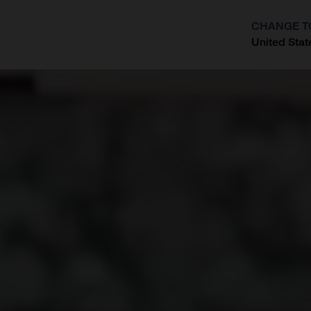
CHANGE T
United Stat
?