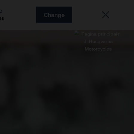
O
Change
es