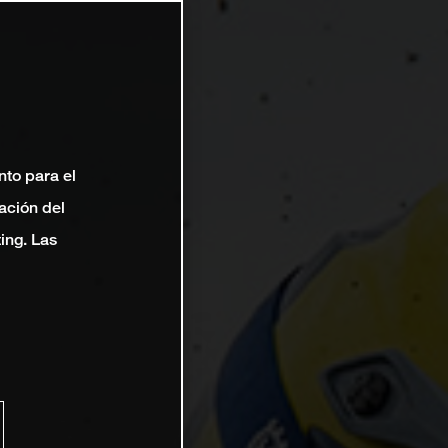
nto para el
ación del
ting. Las