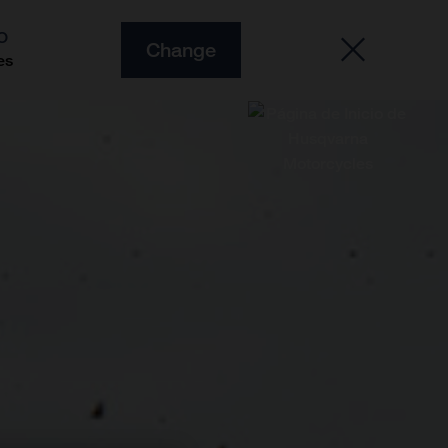
O
Change
es