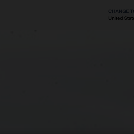
CHANGE T
United Stat
?