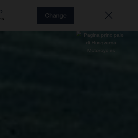
O
Change
es