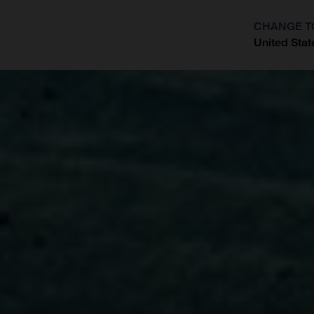
CHANGE T
United Stat
?