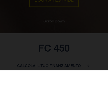
BOOK A TESTRIDE
Scroll Down
FC 450
CALCOLA IL TUO FINANZIAMENTO
PREZZO DI BASE: 12.090,00 EUR*
*Prezzo franco concessionario, inclusa IVA 22%, spese di messa in strada
e preparazione escluse