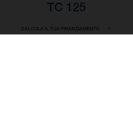
TC 125
CALCOLA IL TUO FINANZIAMENTO
PREZZO DI BASE: 9.950,00 EUR*
*Prezzo franco concessionario, inclusa IVA 22%, spese di messa in strada
e preparazione escluse