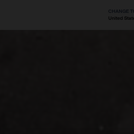
CHANGE T
United Stat
?