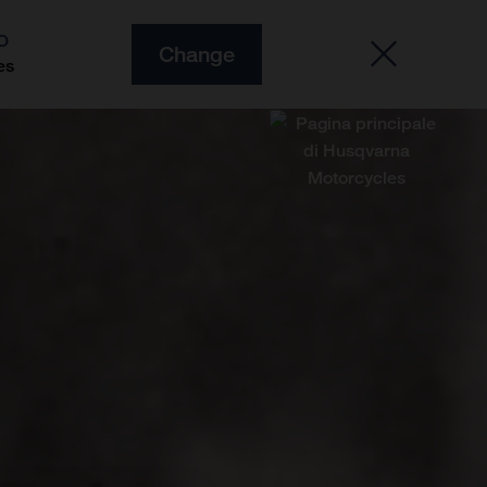
O
Change
es