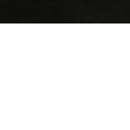
Road racer ragnar- Episode
2
By Kenneth Olausson