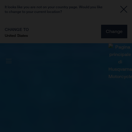
It looks like you are not on your country page. Would you like
to change to your current location?
CHANGE TO
Change
United States