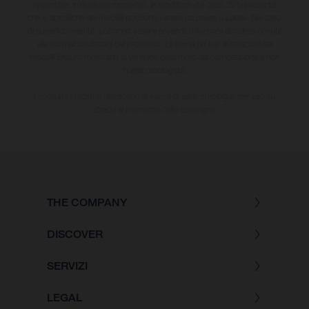
apportare, in qualsiasi momento, le modifiche del caso. Si fa presente
che le specifiche dei modelli possono variare da paese a paese. Nel caso
di superfici rivestite, potranno essere presenti differenze di colore dovute
alle normali deviazioni del processo. Le immagini e le illustrazioni dei
modelli Enduro mostrano la versione della moto da competizione e non
quella omologata.
I consumi indicati si riferiscono ai veicoli di serie omologati per uso su
strada al momento della consegna.
THE COMPANY
DISCOVER
SERVIZI
LEGAL