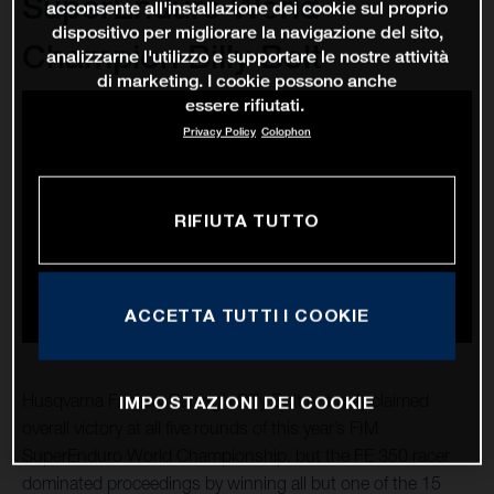
SuperEnduro World
acconsente all'installazione dei cookie sul proprio
dispositivo per migliorare la navigazione del sito,
Champion Billy Bolt
analizzarne l'utilizzo e supportare le nostre attività
di marketing. I cookie possono anche
essere rifiutati.
Privacy Policy
Colophon
RIFIUTA TUTTO
ACCETTA TUTTI I COOKIE
Husqvarna Factory Racing’s Billy Bolt not only claimed
IMPOSTAZIONI DEI COOKIE
overall victory at all five rounds of this year’s FIM
SuperEnduro World Championship, but the FE 350 racer
dominated proceedings by winning all but one of the 15