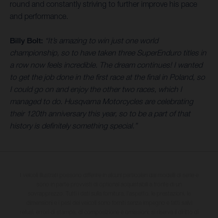
round and constantly striving to further improve his pace
and performance.
Billy Bolt:
“It’s amazing to win just one world
championship, so to have taken three SuperEnduro titles in
a row now feels incredible. The dream continues! I wanted
to get the job done in the first race at the final in Poland, so
I could go on and enjoy the other two races, which I
managed to do. Husqvarna Motorcycles are celebrating
their 120th anniversary this year, so to be a part of that
history is definitely something special.”
I veicoli illustrati possono differire in alcuni particolari dai modelli di serie e
sono in parte provvisti di optional acquistabili a fronte di un
sovrapprezzo. Tutti i dati sulla fornitura, l'aspetto, le prestazioni, le
dimensioni e i pesi dei veicoli sono forniti senza impegno e fatti salvi
refusi, errori di stampa, di composizione e omissioni; si riserva il diritto di