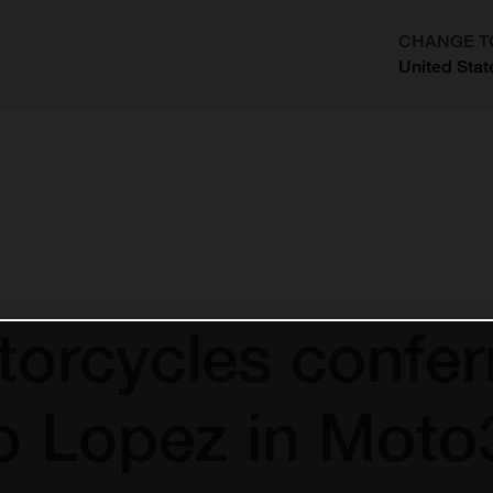
CHANGE T
United Stat
?
torcycles conf
o Lopez in Moto