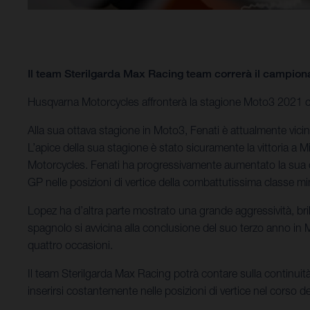
Il team Sterilgarda Max Racing team correrà il campion
Husqvarna Motorcycles affronterà la stagione Moto3 2021 con
Alla sua ottava stagione in Moto3, Fenati è attualmente vic
L’apice della sua stagione è stato sicuramente la vittoria a 
Motorcycles. Fenati ha progressivamente aumentato la sua c
GP nelle posizioni di vertice della combattutissima classe mi
Lopez ha d’altra parte mostrato una grande aggressività, brill
spagnolo si avvicina alla conclusione del suo terzo anno in M
quattro occasioni.
Il team Sterilgarda Max Racing potrà contare sulla continuità 
inserirsi costantemente nelle posizioni di vertice nel corso d