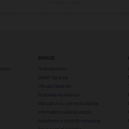
e non quella omologata.
i indicati si riferiscono ai veicoli di serie omologati per uso su strada al momento della 
SERVIZI
nario
Finanziamento
Street Garanzia
Offroad Garanzia
Roadside Assistance
Manuali d’uso per motociclette
Informazioni sulla sicurezza
Assistenza e controllo sicurezza