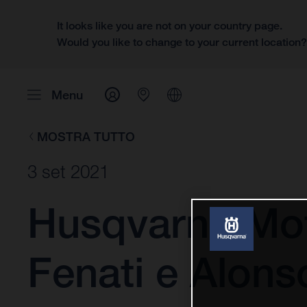
It looks like you are not on your country page.
Would you like to change to your current location
Menu
MOSTRA TUTTO
3 set 2021
Husqvarna Mo
Fenati e Alons