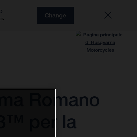
O
Change
es
erma Romano
3™ per la