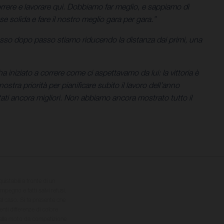
rere e lavorare qui. Dobbiamo far meglio, e sappiamo di
e solida e fare il nostro meglio gara per gara.”
sso dopo passo stiamo riducendo la distanza dai primi, una
iniziato a correre come ci aspettavamo da lui: la vittoria è
stra priorità per pianificare subito il lavoro dell’anno
i ancora migliori. Non abbiamo ancora mostrato tutto il
quistabili a fronte di un
impegno e fatti salvi refusi,
el caso. Si fa presente che
nti differenze di colore
 della moto da competizione