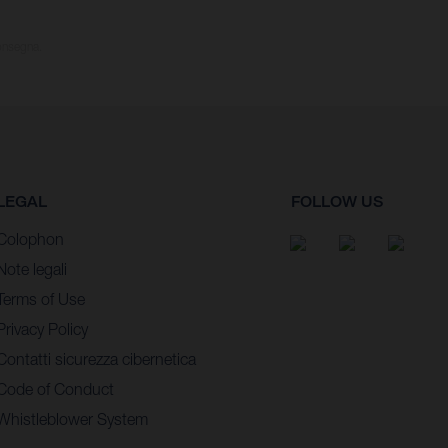
consegna.
LEGAL
FOLLOW US
Colophon
Note legali
Terms of Use
Privacy Policy
Contatti sicurezza cibernetica
Code of Conduct
Whistleblower System