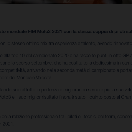
ato mondiale FIM Moto3 2021 con la stessa coppia di piloti s
 lo stesso ottimo mix tra esperienza e talento, avendo rinnovato
ino alla top 10 del campionato 2020 e ha raccolto punti in otto GP
Misano lo scorso settembre, che ha costituito la dodicesima in carr
ompetitività, arrivando nella seconda metà di campionato a portar
nore del Mondiale Velocità.
ando soprattutto in partenza e migliorando sempre più la sua velocit
oto3 e il suo miglior risultato finora è stato il quinto posto al G
della relazione professionale tra i piloti e i tecnici del team, con
el 2021.