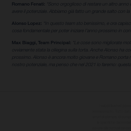
Romano Fenati:
“Sono orgoglioso di restare un altro anno 
avere il potenziale. Abbiamo già fatto un grande salto con la 
Alonso Lopez:
“In questo team sto benissimo, e ora capisc
cosa fondamentale per poter iniziare l’anno prossimo in condi
Max Biaggi, Team Principal:
“Le cose sono migliorate molto
ovviamente stata la ciliegina sulla torta. Anche Alonso ha cors
prossimo. Alonso è ancora molto giovane e Romano porta nel
nostro potenziale, ma penso che nel 2021 lo faremo: questa
I veicoli illustrati pos
sovrapprezzo. Tutti i dati s
errori di stampa, di compo
le specifiche dei model
dovute alle normali deviaz