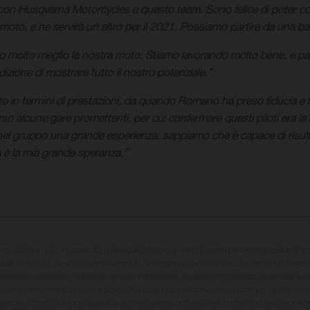
con Husqvarna Motorcycles e questo team. Sono felice di poter cor
moto, e ne servirà un altro per il 2021. Possiamo partire da una bas
o molto meglio la nostra moto. Stiamo lavorando molto bene, e pa
zione di mostrare tutto il nostro potenziale.”
 in termini di prestazioni, da quando Romano ha preso fiducia e ha 
o alcune gare promettenti, per cui confermare questi piloti era la no
 gruppo una grande esperienza: sappiamo che è capace di risultat
 è la mia grande speranza.”
sono differire in alcuni particolari dai modelli di serie e sono in parte provvisti di optional ac
ulla fornitura, l'aspetto, le prestazioni, le dimensioni e i pesi dei veicoli sono forniti senza 
sizione e omissioni; si riserva il diritto di apportare, in qualsiasi momento, le modifiche d
li possono variare da paese a paese. Nel caso di superfici rivestite, potranno essere prese
ioni del processo. Le immagini e le illustrazioni dei modelli Enduro mostrano la versione