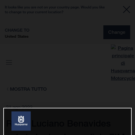
It looks like you are not on your country page. Would you like
to change to your current location?
CHANGE TO
Change
United States
MOSTRA TUTTO
31 ago 2023
Rally: Luciano Benavides