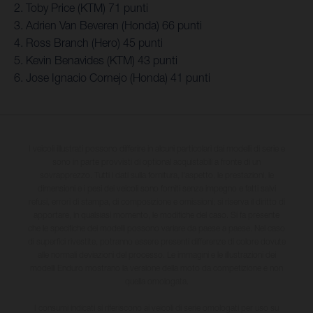
2. Toby Price (KTM) 71 punti
3. Adrien Van Beveren (Honda) 66 punti
4. Ross Branch (Hero) 45 punti
5. Kevin Benavides (KTM) 43 punti
6. Jose Ignacio Cornejo (Honda) 41 punti
I veicoli illustrati possono differire in alcuni particolari dai modelli di serie e
sono in parte provvisti di optional acquistabili a fronte di un
sovrapprezzo. Tutti i dati sulla fornitura, l'aspetto, le prestazioni, le
dimensioni e i pesi dei veicoli sono forniti senza impegno e fatti salvi
refusi, errori di stampa, di composizione e omissioni; si riserva il diritto di
apportare, in qualsiasi momento, le modifiche del caso. Si fa presente
che le specifiche dei modelli possono variare da paese a paese. Nel caso
di superfici rivestite, potranno essere presenti differenze di colore dovute
alle normali deviazioni del processo. Le immagini e le illustrazioni dei
modelli Enduro mostrano la versione della moto da competizione e non
quella omologata.
I consumi indicati si riferiscono ai veicoli di serie omologati per uso su