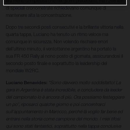
era meno complessa che nei giorni precedenti, ma i 258 km
di speciali cronometrate richiedevano comunque di
mantenere alta la concentrazione.
Dopo tre secondi posti consecutivi e la brillante vittoria nella
quarta tappa, Luciano ha tenuto un ritmo veloce ma
comunque in sicurezza. Non volendo rischiare errori
dell’ultimo minuto, il ventottenne argentino ha portato la
sua FR 450 Rally al nono posto di giornata, assicurandosi il
secondo posto finale e soprattutto la leadership del
mondiale W2RC.
Luciano Benavides:
“Sono davvero molto soddisfatto! La
gara in Argentina è stata incredibile, e concludere da leader
del campionato lo è ancora di più. Ora possiamo festeggiare
un po’, riposarci qualche giorno e poi concentrarci
sull’appuntamento in Marocco, perché là voglio far bene ed
entrare nella storia come campione del mondo. I miei tifosi
qui sono stati fantastici, soprattutto nella tappa conclusiva