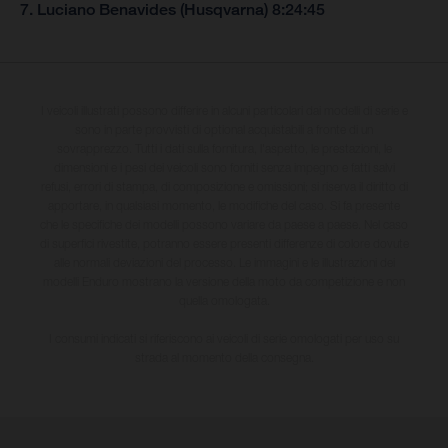
7. Luciano Benavides (Husqvarna) 8:24:45
I veicoli illustrati possono differire in alcuni particolari dai modelli di serie e
sono in parte provvisti di optional acquistabili a fronte di un
sovrapprezzo. Tutti i dati sulla fornitura, l'aspetto, le prestazioni, le
dimensioni e i pesi dei veicoli sono forniti senza impegno e fatti salvi
refusi, errori di stampa, di composizione e omissioni; si riserva il diritto di
apportare, in qualsiasi momento, le modifiche del caso. Si fa presente
che le specifiche dei modelli possono variare da paese a paese. Nel caso
di superfici rivestite, potranno essere presenti differenze di colore dovute
alle normali deviazioni del processo. Le immagini e le illustrazioni dei
modelli Enduro mostrano la versione della moto da competizione e non
quella omologata.
I consumi indicati si riferiscono ai veicoli di serie omologati per uso su
strada al momento della consegna.