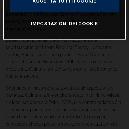
ACCETTA TUTTI I COOKIE
Entrambi i piloti Rockstar Energy Husqvarna Factory
Racing sono ben piazzati dopo le prime due
IMPOSTAZIONI DEI COOKIE
impegnative tappe
La seconda tappa del Dakar Rally 2021 è stata
soddisfacente per il team Rockstar Energy Husqvarna
Factory Racing, con il terzo posto di Pablo Quintanilla e
l’ottavo di Luciano Benavides. Nella classifica generale
provvisoria, Quintanilla e Benavides sono rispettivamente
quarto e settimo.
Sfruttando al massimo la sua ventiduesima posizione di
partenza, Quintanilla si è subito lanciato in un ritmo veloce.
Il cileno, secondo alla Dakar 2020, si è portato nella top 5 al
primo checkpoint e non l’ha più persa, conservando il suo
passo lungo i numerosi cambiamenti di terreno per
concludere al terzo posto la speciale cronometrata di 457