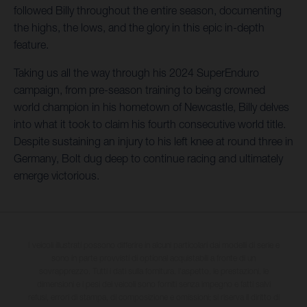
followed Billy throughout the entire season, documenting
the highs, the lows, and the glory in this epic in-depth
feature.
Taking us all the way through his 2024 SuperEnduro
campaign, from pre-season training to being crowned
world champion in his hometown of Newcastle, Billy delves
into what it took to claim his fourth consecutive world title.
Despite sustaining an injury to his left knee at round three in
Germany, Bolt dug deep to continue racing and ultimately
emerge victorious.
I veicoli illustrati possono differire in alcuni particolari dai modelli di serie e
sono in parte provvisti di optional acquistabili a fronte di un
sovrapprezzo. Tutti i dati sulla fornitura, l'aspetto, le prestazioni, le
dimensioni e i pesi dei veicoli sono forniti senza impegno e fatti salvi
refusi, errori di stampa, di composizione e omissioni; si riserva il diritto di