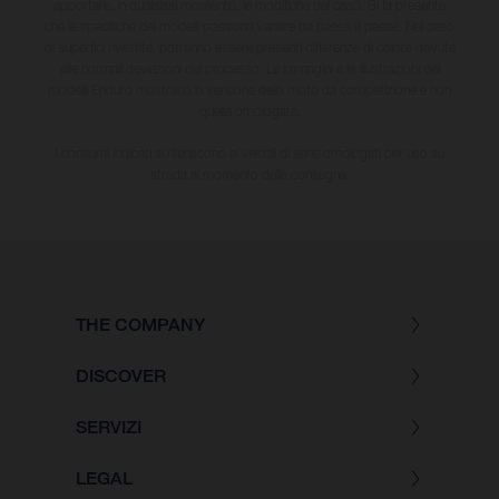
apportare, in qualsiasi momento, le modifiche del caso. Si fa presente
che le specifiche dei modelli possono variare da paese a paese. Nel caso
di superfici rivestite, potranno essere presenti differenze di colore dovute
alle normali deviazioni del processo. Le immagini e le illustrazioni dei
modelli Enduro mostrano la versione della moto da competizione e non
quella omologata.
I consumi indicati si riferiscono ai veicoli di serie omologati per uso su
strada al momento della consegna.
THE COMPANY
DISCOVER
SERVIZI
LEGAL