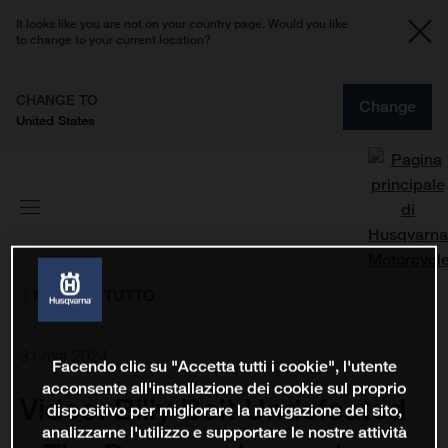
It looks like you are not on your country page. Would you like
to change to your current location?
CHANGE TO
Change
United States
MOSTRA TUTTO
31 mar 2024
Facendo clic su "Accetta tutti i cookie", l'utente
acconsente all'installazione dei cookie sul proprio
Video: Billy Bolt Undefeated
dispositivo per migliorare la navigazione del sito,
analizzarne l'utilizzo e supportare le nostre attività