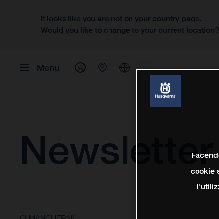
It looks like you are not on your country page.
Would you like to change to your current location
Menu
Newsletter
Facendo 
cookie s
l'util
CI MANCHERAI!