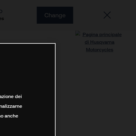
O
Change
es
lazione dei
analizzarne
ono anche