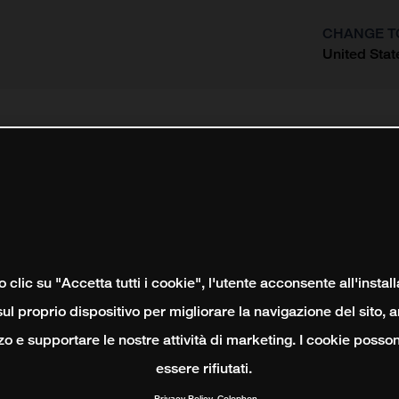
CHANGE T
United Stat
?
clic su "Accetta tutti i cookie", l'utente acconsente all'instal
ul proprio dispositivo per migliorare la navigazione del sito, 
izzo e supportare le nostre attività di marketing. I cookie poss
essere rifiutati.
Privacy Policy
Colophon