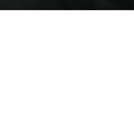
Best 60s Husqvarna runner-
up
By Kenneth Olausson
Olle Pettersson from Strängnäs made his motocross