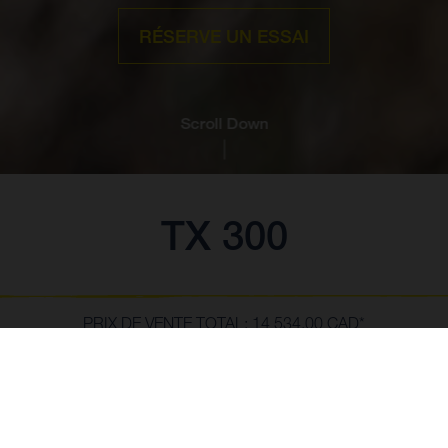
RÉSERVE UN ESSAI
Scroll Down
TX 300
PRIX DE VENTE TOTAL: 14 534,00 CAD*
** Le Prix de Vente Total de la moto inclut les prix et spécifications basés
sur les Prix de Détail Suggérés par le Fabricant plus les Frais de transport,
la préparation par le concessionnaire, les frais de l'industrie et les frais
SHOW MORE
administratifs. Les taxes applicables sont en sus. Les détaillants sont