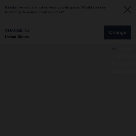
It looks like you are not on your country page. Would you like
to change to your current location?
CHANGE TO
Change
United States