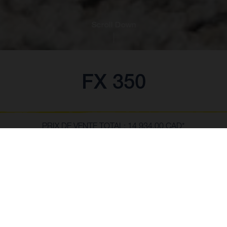
Scroll Down
FX 350
PRIX DE VENTE TOTAL: 14 934,00 CAD*
** Le Prix de Vente Total de la moto inclut les prix et spécifications basés
sur les Prix de Détail Suggérés par le Fabricant plus les Frais de transport,
la préparation par le concessionnaire, les frais de l'industrie et les frais
SHOW MORE
administratifs. Les taxes applicables sont en sus. Les détaillants sont
libres de fixer des prix individuels et peuvent vendre à un prix inférieur.
EXCLUANT les pièces ajoutées et optionnelles du configurateur - veuillez
consulter le revendeur pour connaître les prix finaux des pièces
optionnelles et les coûts de main-d'œuvre.