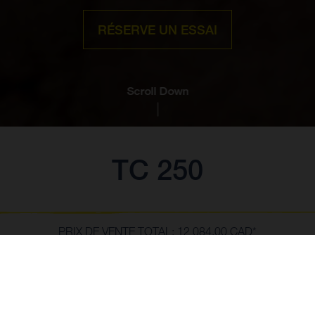
RÉSERVE UN ESSAI
Scroll Down
TC 250
PRIX DE VENTE TOTAL: 12 084,00 CAD*
** Le Prix de Vente Total de la moto inclut les prix et spécifications basés
sur les Prix de Détail Suggérés par le Fabricant plus les Frais de transport,
la préparation par le concessionnaire, les frais de l'industrie et les frais
SHOW MORE