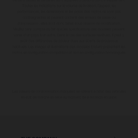
Toutes les indications sur le volume de livraison, l’aspect, les
performances, les dimensions et les poids des motos ne sont pas
contraignantes et peuvent contenir des erreurs de saisie ou
d'impression ; elles sont donc faites sous réserve de modification.
Veuillez tenir compte du fait que les spécifications des modèles peuvent
varier d'un pays à un autre. Dans le cas des surfaces revêtues, il peut y
avoir des différences de couleur dues aux écarts de processus
habituels. Les images et illustrations des modèles Enduro présentent les
motos en configuration compétition et non en configuration homologuée.
Les valeurs de consommation indiquées se réfèrent à l'état des véhicules
en état de marche en série au moment de la livraison en usine.