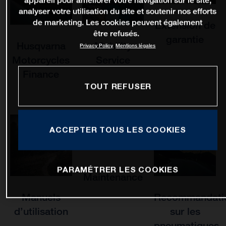
appareil pour améliorer votre navigation sur le site,
analyser votre utilisation du site et soutenir nos efforts
de marketing. Les cookies peuvent également
Extension de
être refusés.
garantie
Husqvarna
Mobility
Privacy Policy
Mentions légales
Motorcycles
Service
Finance
TOUT REFUSER
ACCEPTER TOUS LES COOKIES
PARAMÉTRER LES COOKIES
Maintenance
Manuels
Recommandati
d’utilisation
sur les
pneumatiques