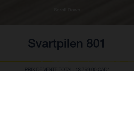
Scroll Down
Svartpilen 801
PRIX DE VENTE TOTAL: 13 799,00 CAD*
*Le Prix de Vente Total de la moto inclut les prix et spécifications basés
sur les Prix de Détail Suggérés par le Fabricant plus les Frais de transport,
la Marge à Valeur Ajoutée (MVA), les options, la préparation par le
SHOW MORE
concessionnaire, les frais de l'industrie et les frais administratifs. Les
taxes applicables sont en sus. Les détaillants sont libres de fixer des prix
individuels et peuvent vendre à un prix inférieur. EXCLUANT les pièces
ajoutées et optionnelles du configurateur - veuillez consulter le revendeur
pour connaître les prix finaux des pièces optionnelles et les coûts de
main-d'œuvre.