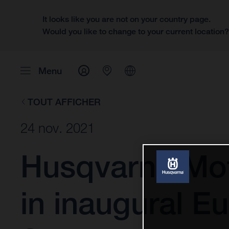
It looks like you are not on your country page.
Would you like to change to your current location
Menu
TOUT AFFICHER
24 nov. 2021
Husqvarna Mot
in inaugural E