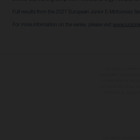
Full results from the 2021 European Junior E-Motocross Se
For more information on the series, please visit
www.junior
Les motos présentées 
supplément. Toutes les in
contraignantes et peuvent
compte du fait que les sp
différences de couleur 
Les valeurs de consomma