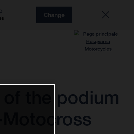
O
Change
es
 of the podium
E-Motocross