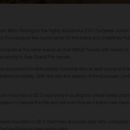
ront Moto Racing for the highly successful 2021 European Junior
o the inaugural five-round series for the brand and underlines Hus
ompete at the same events as their MXGP heroes with events in I
proximity to their Grand Prix heroes.
 response from enthusiastic trackside fans at each round and with
 behind e-mobility. With the very first season of the European Ju
rs mounted on EE 5 machinery including the overall series champi
g season to secure the title and will now choose a brand-new mac
ngs were mounted on EE 5 machinery and every rider who competed in a
Factory Racing in the coming days.