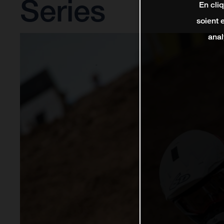
Series
En cli
soient 
anal