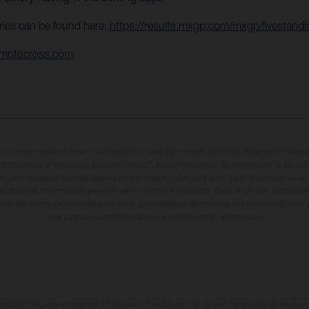
ries can be found here:
https://results.mxgp.com/mxgp/livestand
emotocross.com
en photo peuvent différer du modèle de série sur certains détails et certaines sont équ
dications sur le volume de livraison, l’aspect, les performances, les dimensions et les p
 contenir des erreurs de saisie ou d'impression ; elles sont donc faites sous réserve de mo
écifications des modèles peuvent varier d'un pays à un autre. Dans le cas des surfaces rev
dues aux écarts de processus habituels. Les images et illustrations des modèles Enduro
configuration compétition et non en configuration homologuée.
tion indiquées se réfèrent à l'état des véhicules en état de marche en série au moment d