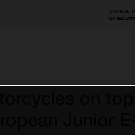
CHANGE T
United Stat
?
orcycles on top
uropean Junior 