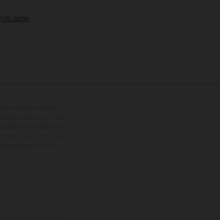
ings.aspx
ipées d’options contre
oids des motos ne sont pas
dification. Veuillez tenir
êtues, il peut y avoir des
 présentent les motos en
e la livraison en usine.